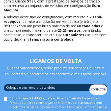
com o Cliente
STEF
, com a prestação de serviços de tração
com recurso a conjuntos de veículos em configuração
Euro-
Modular
A adoção deste tipo de configuração, com recurso a
2 semi-
reboques
, permite a circulação em via pública (em trajeto
limitado) com um peso bruto máximo de até
60 toneladas
e
um cumprimento máximo de até
25,25 metros
, permitindo,
neste caso, o transporte de até
102 europaletes
(36 + 66 com
duplo-deck) em
temperatura controlada
LIGAMOS DE VOLTA
Quer esclarecimentos, sobre produto sou serviços ? Deixe o
seu contacto e entraremos em contacto o mais breve possível.
CONTACTAR
Consinto que a TMBrites, trate e utilize os meus dados pessoais
fornecidos, para comunicação de informações relacionadas com
produtos e serviços, de acordo com o descrito nos
Termos de uso e