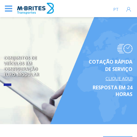
PT
CONJUNTOS DE
COTAÇÃO RÁPIDA
VEÍCULOS EM
DE SERVIÇO
CONFIGURAÇÃO
EURO-MODULAR
CLIQUE AQUI
RESPOSTA EM 24
HORAS