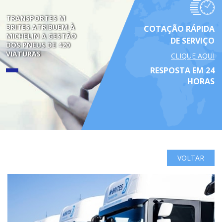
TRANSPORTES M
BRITES ATRIBUEM À
COTAÇÃO RÁPIDA
MICHELIN A GESTÃO
DE SERVIÇO
DOS PNEUS DE 420
VIATURAS
CLIQUE AQUI
RESPOSTA EM 24
HORAS
VOLTAR