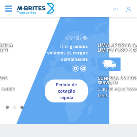
PT
UMA APOSTA GANHA
Dos
grandes
UM FUTURO CERTO
volume
s às
cargas
combinadas
CONHEÇA OS NOSSOS
SERVIÇOS
Pedido de
CLIQUE AQUI PARA SABER
cotação
MAIS
rápida