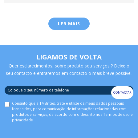
LER MAIS
LIGAMOS DE VOLTA
Quer esclarecimentos, sobre produto sou serviços ? Deixe o
seu contacto e entraremos em contacto o mais breve possível.
CONTACTAR
Consinto que a TMBrites, trate e utilize os meus dados pessoais
fornecidos, para comunicação de informações relacionadas com
produtos e serviços, de acordo com o descrito nos
Termos de uso e
privacidade