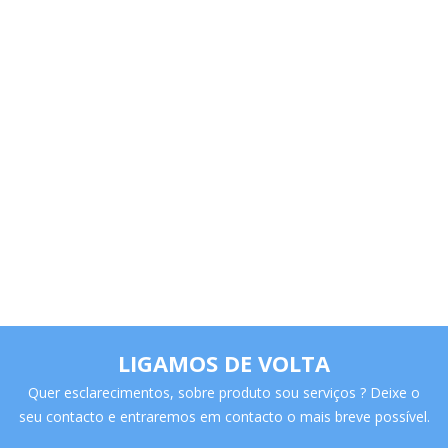
SEMI-REBOQUE EXTENSÍVEL
LER MAIS
LIGAMOS DE VOLTA
Quer esclarecimentos, sobre produto sou serviços ? Deixe o
seu contacto e entraremos em contacto o mais breve possível.