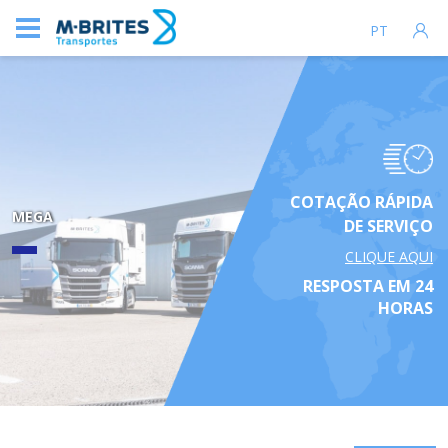
PT
COTAÇÃO RÁPIDA
MEGA
DE SERVIÇO
CLIQUE AQUI
RESPOSTA EM 24
HORAS