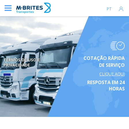
PT
COTAÇÃO RÁPIDA
TERMOS DE USO E
DE SERVIÇO
PRIVACIDADE
CLIQUE AQUI
RESPOSTA EM 24
HORAS