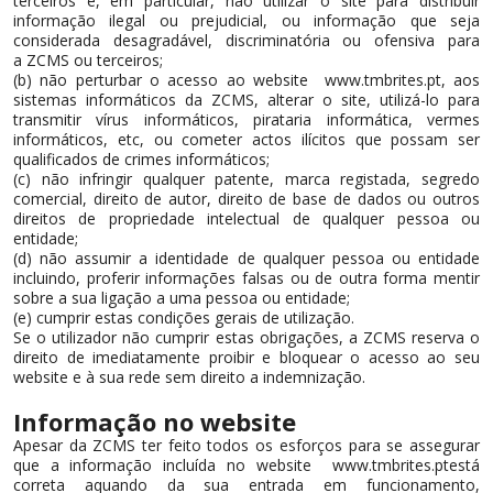
terceiros e, em particular, não utilizar o site para distribuir
informação ilegal ou prejudicial, ou informação que seja
considerada desagradável, discriminatória ou ofensiva para
a ZCMS ou terceiros;
(b) não perturbar o acesso ao website www.tmbrites.pt, aos
sistemas informáticos da ZCMS, alterar o site, utilizá-lo para
transmitir vírus informáticos, pirataria informática, vermes
informáticos, etc, ou cometer actos ilícitos que possam ser
qualificados de crimes informáticos;
(c) não infringir qualquer patente, marca registada, segredo
comercial, direito de autor, direito de base de dados ou outros
direitos de propriedade intelectual de qualquer pessoa ou
entidade;
(d) não assumir a identidade de qualquer pessoa ou entidade
incluindo, proferir informações falsas ou de outra forma mentir
sobre a sua ligação a uma pessoa ou entidade;
(e) cumprir estas condições gerais de utilização.
Se o utilizador não cumprir estas obrigações, a ZCMS reserva o
direito de imediatamente proibir e bloquear o acesso ao seu
website e à sua rede sem direito a indemnização.
Informação no website
Apesar da ZCMS ter feito todos os esforços para se assegurar
que a informação incluída no website www.tmbrites.ptestá
correta aquando da sua entrada em funcionamento,