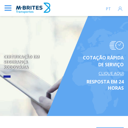
PT
CERTIFICAÇÃO EM
COTAÇÃO RÁPIDA
SEGURANÇA
DE SERVIÇO
RODOVIÁRIA
CLIQUE AQUI
RESPOSTA EM 24
HORAS